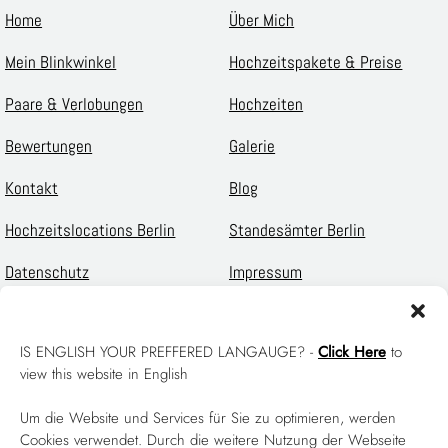
Home
Über Mich
Mein Blinkwinkel
Hochzeitspakete & Preise
Paare & Verlobungen
Hochzeiten
Bewertungen
Galerie
Kontakt
Blog
Hochzeitslocations Berlin
Standesämter Berlin
Datenschutz
Impressum
English
IS ENGLISH YOUR PREFFERED LANGAUGE? -
Click Here
to
view this website in English
Hochzeitsfotograf Berlin, Potsdam und Brandenbnurg -
- LGBTIQ+ Ally – Love
Um die Website und Services für Sie zu optimieren, werden
is Love
Cookies verwendet. Durch die weitere Nutzung der Webseite